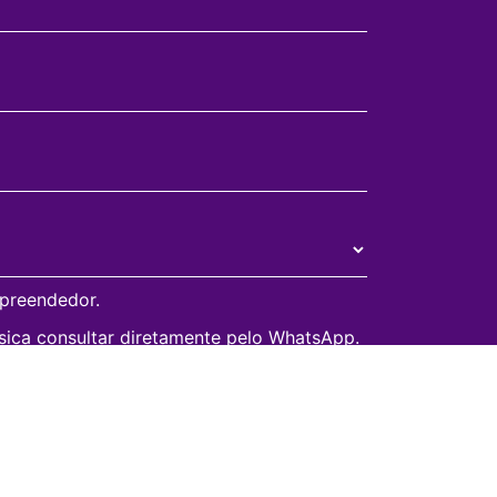
mpreendedor.
sica consultar diretamente pelo WhatsApp.
LAR, você concorda e autoriza que seus
ados para processar sua solicitação de
 descrito em nossa
Politica de