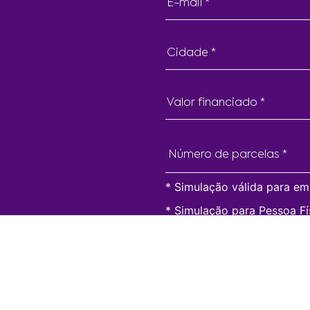
E-mail *
Cidade *
Valor financiado *
* Simulação válida para e
* Simulação para Pessoa Fí
Ao clicar em SIMU
dados sejam utiliz
contato conforme
Privacidade.