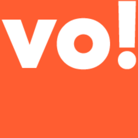
SIMULADOR DE CRÉDITO
CR
CRÉDITOS
Clique e conheça
nossos
créditos