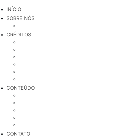
INÍCIO
SOBRE NÓS
Quem somos
CRÉDITOS
Microcrédito Produtivo e Orientado
Crédito MEI Fecha Comigo
Crédito Agricultura Familiar
Crédito Origem Afroempreendedor
Crédito Soma Com Elas
Crédito do Trabalhador
CONTEÚDO
Credenciamento de Municípios
Negócios em Rede
Educação Financeira
Cases de sucesso
Blog
CONTATO