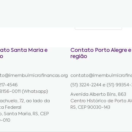
Autônomo
0
Efetivo/CLT
0
ato Santa Maria e
Contato Porto Alegre e
ão
região
to@imembuimicrofinancas.org
contato@imembuimicrofina
217-4546
(51) 3224-2244 e (51) 99354
98156-0011 (Whatsapp)
Avenida Alberto Bins, 863
achuelo, 72, ao lado da
Centro Histórico de Porto Al
ta Federal
RS, CEP 90030-143
, Santa Maria, RS, CEP
0-010