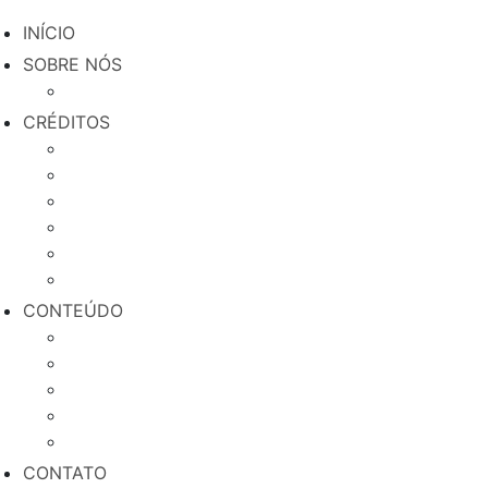
INÍCIO
SOBRE NÓS
Quem somos
CRÉDITOS
Microcrédito Produtivo e Orientado
Crédito MEI Fecha Comigo
Crédito Agricultura Familiar
Crédito Origem Afroempreendedor
Crédito Soma Com Elas
Crédito do Trabalhador
CONTEÚDO
Credenciamento de Municípios
Negócios em Rede
Educação Financeira
Cases de sucesso
Blog
CONTATO