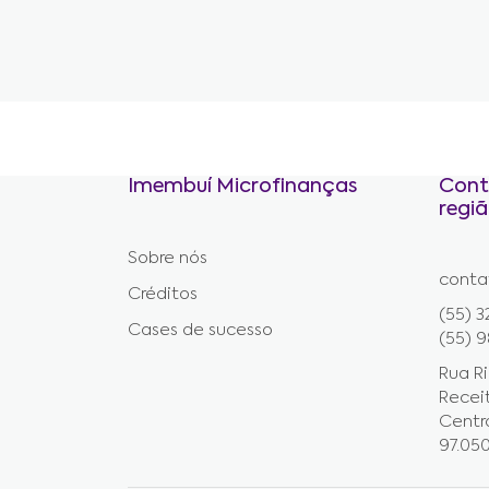
Imembuí Microfinanças
Cont
regi
Sobre nós
conta
Créditos
(55) 3
Cases de sucesso
(55) 
Rua Ri
Recei
Centro
97.05