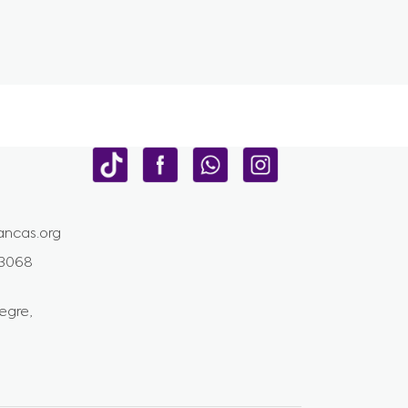
ncas.org
-3068
egre,