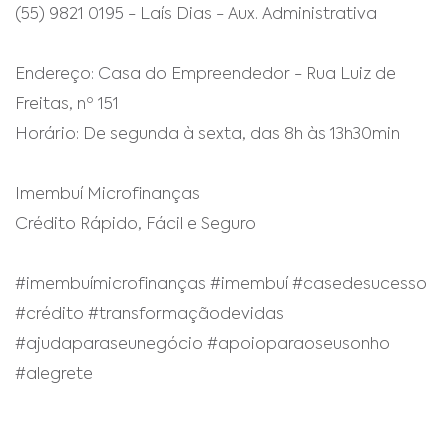
(55) 9821 0195 - Laís Dias - Aux. Administrativa
Endereço: Casa do Empreendedor - Rua Luiz de
Freitas, nº 151
Horário: De segunda à sexta, das 8h às 13h30min
Imembuí Microfinanças
Crédito Rápido, Fácil e Seguro
#imembuímicrofinanças #imembuí #casedesucesso
#crédito #transformaçãodevidas
#ajudaparaseunegócio #apoioparaoseusonho
#alegrete