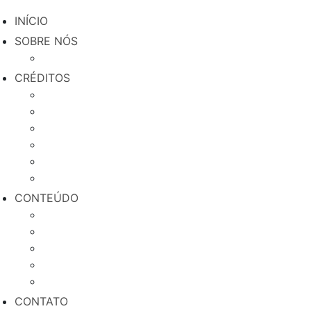
INÍCIO
SOBRE NÓS
Quem somos
CRÉDITOS
Microcrédito Produtivo e Orientado
Crédito MEI Fecha Comigo
Crédito Agricultura Familiar
Crédito Origem Afroempreendedor
Crédito Soma Com Elas
Crédito do Trabalhador
CONTEÚDO
Credenciamento de Municípios
Negócios em Rede
Educação Financeira
Cases de sucesso
Blog
CONTATO