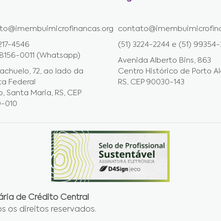
to@imembuimicrofinancas.org
contato@imembuimicrofina
217-4546
(51) 3224-2244 e (51) 99354
98156-0011 (Whatsapp)
Avenida Alberto Bins, 863
achuelo, 72, ao lado da
Centro Histórico de Porto Al
ta Federal
RS, CEP 90030-143
, Santa Maria, RS, CEP
0-010
ária de Crédito Central
os os direitos reservados.