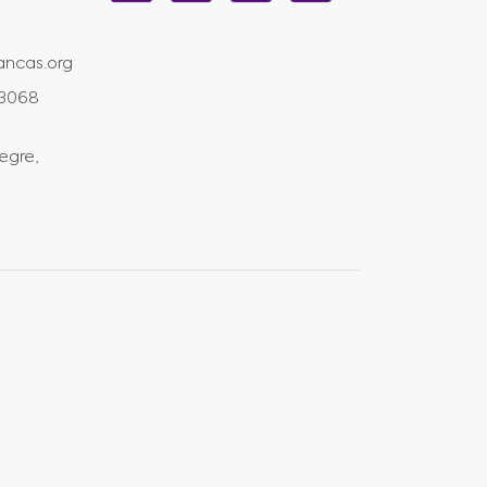
ncas.org
-3068
egre,