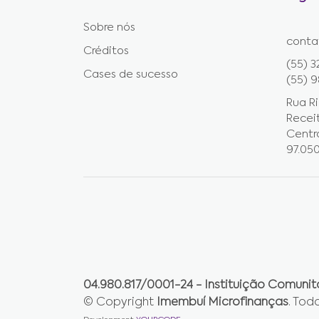
Sobre nós
conta
Créditos
(55) 3
Cases de sucesso
(55) 
Rua Ri
Recei
Centro
97.05
04.980.817/0001-24 - Instituição Comunit
© Copyright
Imembuí Microfinanças
. Tod